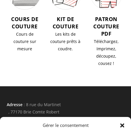
COURS DE
KIT DE
PATRON
COUTURE
COUTURE
COUTURE
PDF
Cours de
Les kits de
couture sur
couture prêts à
Téléchargez,
mesure
coudre.
Imprimez,
découpez,
cousez !
Adresse
: 8 rue du Martinet
, 77170 Brie Comte Robert
Email
:
Gérer le consentement
contact@diyatelier.com