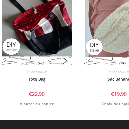
kit de couture
kit de couture
Tote Bag
Sac Banan
€
22,90
€
19,90
Ajouter au panier
Choix des opt