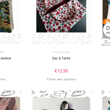
PDF
kit de couture
Caneva
Sac à Tarte
€
12,90
nier
Choix des options