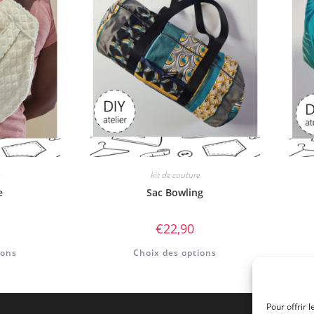
kit de couture
e
Sac Bowling
€
22,90
ions
Choix des options
Pour offrir 