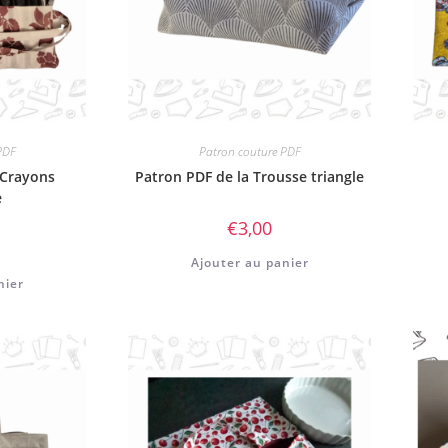
PDF
Patron couture PDF
 Crayons
Patron PDF de la Trousse triangle
e
€
3,00
Ajouter au panier
nier