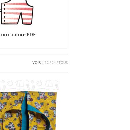
ron couture PDF
VOIR :
12
24
TOUS